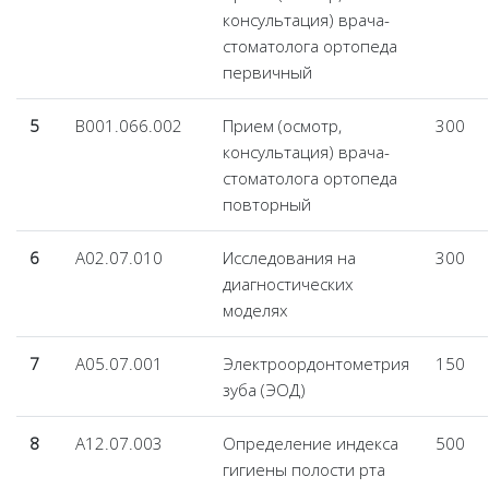
консультация) врача-
стоматолога ортопеда
первичный
5
B001.066.002
Прием (осмотр,
300
консультация) врача-
стоматолога ортопеда
повторный
6
A02.07.010
Исследования на
300
диагностических
моделях
7
A05.07.001
Электроордонтометрия
150
зуба (ЭОД)
8
A12.07.003
Определение индекса
500
гигиены полости рта