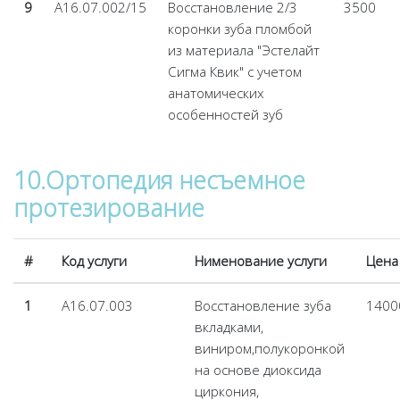
9
А16.07.002/15
Восстановление 2/3
3500
коронки зуба пломбой
из материала "Эстелайт
Сигма Квик" с учетом
анатомических
особенностей зуб
10.Ортопедия несъемное
протезирование
#
Код услуги
Нименование услуги
Цена
1
А16.07.003
Восстановление зуба
1400
вкладками,
виниром,полукоронкой
на основе диоксида
циркония,