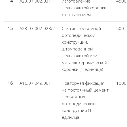
14
А23.07.002.031
Изготовление
4500
цельнолитой коронки
с напылением
15
А23.07.002.028/2
Снятие несъемной
500
ортопедической
конструкции,
штампованной,
цельнолитой или
металлокерамической
коронки (1 единица)
16
А16.07.049.001
Повторная фиксация
1000
на постоянный цемент
несъемных
ортопедических
конструкции (1
единица)