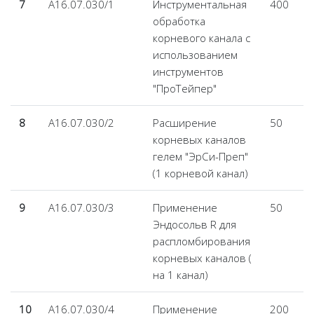
7
А16.07.030/1
Инструментальная
400
обработка
корневого канала с
использованием
инструментов
"ПроТейпер"
8
А16.07.030/2
Расширение
50
корневых каналов
гелем "ЭрСи-Преп"
(1 корневой канал)
9
А16.07.030/3
Применение
50
Эндосольв R для
распломбирования
корневых каналов (
на 1 канал)
10
А16.07.030/4
Применение
200