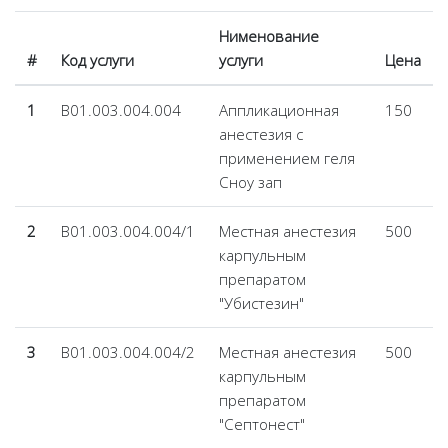
Нименование
#
Код услуги
услуги
Цена
1
В01.003.004.004
Аппликационная
150
анестезия с
применением геля
Сноу зап
2
В01.003.004.004/1
Местная анестезия
500
карпульным
препаратом
"Убистезин"
3
В01.003.004.004/2
Местная анестезия
500
карпульным
препаратом
"Септонест"